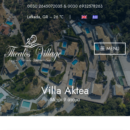
0030 2645072035 & 0030 6932578263
Lefkada, GR
–
26
C
|
MENU
Villa Aktea
Μέχρι 9 άτομα