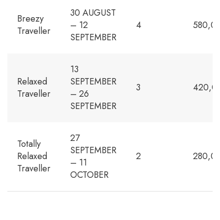
30 AUGUST
Breezy
– 12
4
580,0
Traveller
SEPTEMBER
13
Relaxed
SEPTEMBER
3
420,0
Traveller
– 26
SEPTEMBER
27
Totally
SEPTEMBER
Relaxed
2
280,0
– 11
Traveller
OCTOBER