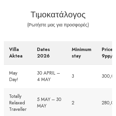
Τιμοκατάλογος
(Ρωτήστε μας για προσφορές)
Villa
Dates
Minimum
Price 
Aktea
202
6
stay
9pp/n
May
30 APRIL –
3
300,0
Day!
4 MAY
Totally
5 MAY – 30
Relaxed
2
280,0
MAY
Traveller