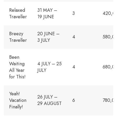
Relaxed
31 MAY –
3
420,0
Traveller
19 JUNE
Breezy
20 JUNE –
4
580,0
Traveller
3 JULY
Been
Waiting
4 JULY – 25
4
680,0
All Year
JULY
for This!
Yeah!
26 JULY –
Vacation
6
780,00
29 AUGUST
Finally!